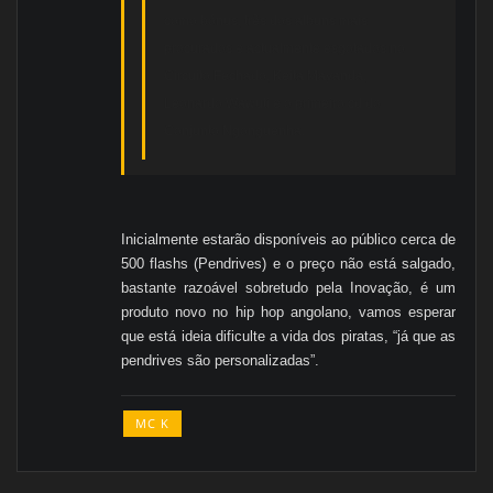
como bónus, três dos albuns mais
procurados e actualmente esgotados no
Circuito Fechado, Keita Mayanda,
Leonardo Wawuti e o primeiro cd do
Conjunto Ngonguenha.
Inicialmente estarão disponíveis ao público cerca de
500 flashs (Pendrives) e o preço não está salgado,
bastante razoável sobretudo pela Inovação, é um
produto novo no hip hop angolano, vamos esperar
que está ideia dificulte a vida dos piratas, “já que as
pendrives são personalizadas”.
MC K