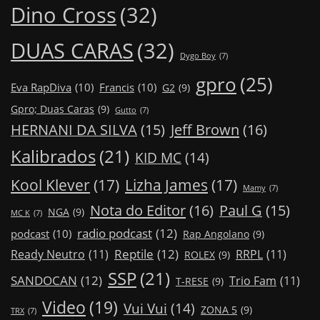
Dino Cross
(32)
DUAS CARAS
(32)
Dygo Boy
(7)
gpro
(25)
Eva RapDiva
(10)
Francis
(10)
G2
(9)
Gpro; Duas Caras
(9)
Gutto
(7)
Jeff Brown
(16)
HERNANI DA SILVA
(15)
Kalibrados
(21)
KID MC
(14)
Kool Klever
(17)
Lizha James
(17)
Mamy
(7)
Nota do Editor
(16)
Paul G
(15)
NGA
(9)
MC K
(7)
radio podcast
(12)
podcast
(10)
Rap Angolano
(9)
Reptile
(12)
Ready Neutro
(11)
RRPL
(11)
ROLEX
(9)
SSP
(21)
SANDOCAN
(12)
Trio Fam
(11)
T-RESE
(9)
Video
(19)
Vui Vui
(14)
ZONA 5
(9)
TRX
(7)