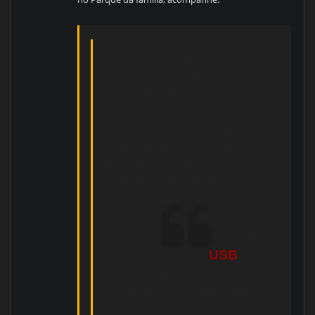
Coerência e integridade, são as duas
palavras que melhor definem o
desempenho deste Rapper, que sempre
soube dar respostas, a medida das
inúmeras dificuldades imposta pelo
regime na divulgação do seu Petróleo
Bruto. MCK marca a diferença com seu
modelo de Marketing alternativo e radical,
demostrando sempre que as ideias tem
mais força que os Kumbus. Desta vez
surpreendeu-nos a todos, com lançamento
USB
do novo álbum em formato
por
intermédio de uma Pen Drive que trará os
seus três álbuns e as respectivas letras (
Trincheira, Nutrição e Proibido) e ainda