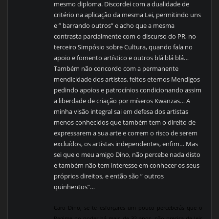
mesmo diploma. Discordei com a dualidade de
critério na aplicação da mesma Lei, permitindo uns
e ” barrando outros” e acho que a mesma
contrasta parcialmente com o discurso do PR, no
terceiro Simpósio sobre Cultura, quando fala no
apoio e fomento artístico e outros blá blá blá…
Também não concordo com a permanente
mendicidade dos artistas, feitos eternos Mendigos
pedindo apoios e patrocínios condicionando assim
a liberdade de criação por míseros Kwanzas… A
minha visão integral sai em defesa dos artistas
menos conhecidos que também tem o direito de
expressarem a sua arte e correm o risco de serem
excluídos, os artistas independentes, enfim… Mas
sei que o meu amigo Dino, não percebe nada disto
e também não tem interesse em conhecer os seus
próprios direitos, e então são ” outros
quinhentos”…
Caro Dino, se te esforçares um pouco perceberás que o
Regime no poder há mais de 32 anos, não precisa de leis