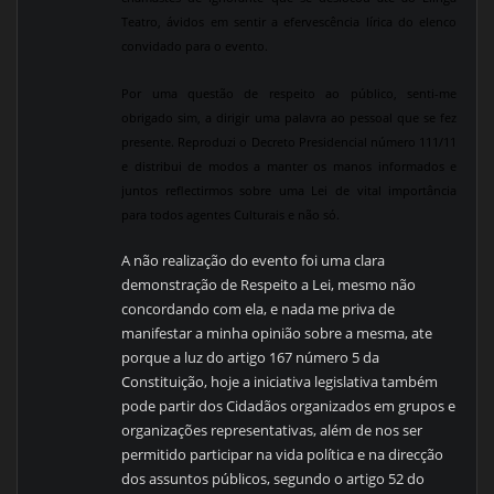
Teatro, ávidos em sentir a efervescência lírica do elenco
convidado para o evento.
Por uma questão de respeito ao público, senti-me
obrigado sim, a dirigir uma palavra ao pessoal que se fez
presente. Reproduzi o Decreto Presidencial número 111/11
e distribui de modos a manter os manos informados e
juntos reflectirmos sobre uma Lei de vital importância
para todos agentes Culturais e não só.
A não realização do evento foi uma clara
demonstração de Respeito a Lei, mesmo não
concordando com ela, e nada me priva de
manifestar a minha opinião sobre a mesma, ate
porque a luz do artigo 167 número 5 da
Constituição, hoje a iniciativa legislativa também
pode partir dos Cidadãos organizados em grupos e
organizações representativas, além de nos ser
permitido participar na vida política e na direcção
dos assuntos públicos, segundo o artigo 52 do