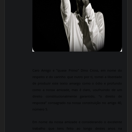
Caro Amigo e “quase Primo” Dino Cross, em nome do
respeito e do carinho que nutro por ti, tomei a liberdade
de produzir este texto amargo como o ódio e profundo
como a nossa amizade, mas é claro, usufruindo de um
direito constitucionalmente garantido, “o direito de
resposta” consagrado na nossa constituição no artigo 40,
número 5.
Em nome da nossa amizade e considerando o excelente
trabalho que tens feito ao longo destes anos na