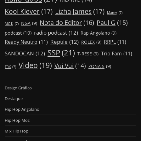
Kool Klever
(17)
Lizha James
(17)
Mamy
(7)
Nota do Editor
(16)
Paul G
(15)
NGA
(9)
MC K
(7)
radio podcast
(12)
podcast
(10)
Rap Angolano
(9)
Reptile
(12)
Ready Neutro
(11)
RRPL
(11)
ROLEX
(9)
SSP
(21)
SANDOCAN
(12)
Trio Fam
(11)
T-RESE
(9)
Video
(19)
Vui Vui
(14)
ZONA 5
(9)
TRX
(7)
Design Gráfico
Destaque
Hip Hop Angolano
Hip Hop Moz
Mix Hip Hop