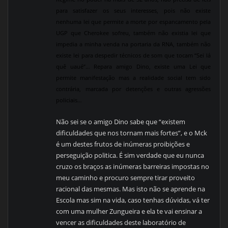
para satisfazer os seus interesses, pois não existe
nenhuma lei que permite a morte por espancamento pela
UGP que Cherokee sofreu, também não existia lei que
impedia a minha venda na portaria da RNA, também não
existe lei para despedir técnicos de som que tocam “Sei lá
quê uaué”… Repara amigo Dino, existe uma Lei que
permite manifestação mas a realidade social tem sido
contrária, marcada por detenções e outras agressões
policiais…
Não sei se o amigo Dino sabe que “existem
dificuldades que nos tornam mais fortes”, e o Mck
é um destes frutos de inúmeras proibições e
perseguição politica. É sim verdade que eu nunca
cruzo os braços as inúmeras barreiras impostas no
meu caminho e procuro sempre tirar proveito
racional das mesmas. Mas isto não se aprende na
Escola mas sim na vida, caso tenhas dúvidas, vá ter
com uma mulher Zungueira e ela te vai ensinar a
vencer as dificuldades deste laboratório de