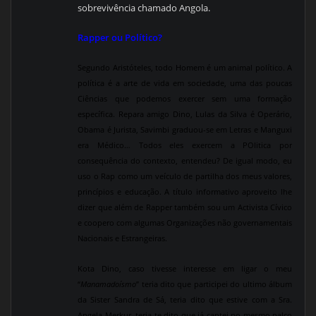
sobrevivência chamado Angola.
Rapper ou Político?
Segundo Aristóteles, todo Homem é um animal político. A
política é a arte de vida em sociedade, uma das poucas
Ciências que podemos exercer sem uma formação
específica. Repara amigo Dino, Lulas da Silva é Operário,
Obama é Jurista, Savimbi graduou-se em Letras e Manguxi
era Médico… Todos eles exercem a POlitica por
consequência do contexto, entendeu? De igual modo, eu
uso o Rap como um veículo de partilha dos meus valores,
princípios e educação. A título informativo aproveito lhe
dizer que além de Rapper também sou um Activista Cívico
e coopero com algumas Organizações não governamentais
Nacionais e Estrangeiras.
Kota Dino, caso tivesse interesse em ligar o meu
“
Manamadoísmo
” teria dito que participei do ultimo álbum
da Sister Sandra de Sá, teria dito que estive com a Sra.
Angela Merkur, teria te dito que já cantei no mesmo palco