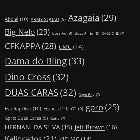
Azagaia
(29)
Abdiel
(10)
ARMY SQUAD
(9)
Big Nelo
(23)
Boss Ac
(8)
Boss Alirio
(8)
CAGE ONE
(7)
CFKAPPA
(28)
CMC
(14)
Dama do Bling
(33)
Dino Cross
(32)
DUAS CARAS
(32)
Dygo Boy
(7)
gpro
(25)
Eva RapDiva
(10)
Francis
(10)
G2
(9)
Gpro; Duas Caras
(9)
Gutto
(7)
Jeff Brown
(16)
HERNANI DA SILVA
(15)
Kalibrados
(21)
KID MC
(14)