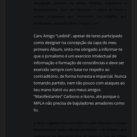
divulgação gratuita de vários Artistas, Angolanos e
Moçambicanos, farei um desconto a chuva de erros e
outros disparates que encontrei na matéria que
produzistes, assinada como “Pappy Love”.
Caro Amigo “Lediné”, apesar de teres participado
como designer na concepção da capa do meu
primeiro Álbum, sinto-me obrigado a informar-te
que o Jornalismo é um exercício intelectual de
informação e formação de consciências e deve ser
exercido sempre com base no respeito ao
contraditório, de forma honesta e imparcial. Nunca
tomando partido, nem tão pouco com ataques ao
teu mano Katró ou aos meus amigos
“Manifestantes” Carbono e Ikono, ate porque o
MPLA não precisa de bajuladores amadores como
tu.
A título sugestivo lhe aconselho a pedir desculpas a todos
Manifestantes pelas ofensas proferidas e ao público que
chamastes de ignorante que se deslocou ate ao Elinga