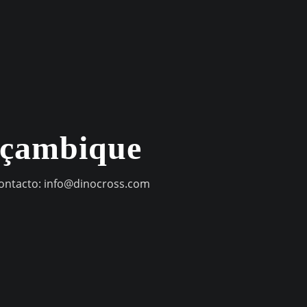
oçambique
contacto:
info@dinocross.com