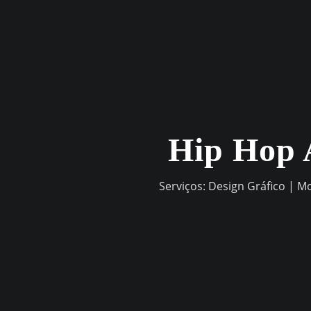
Skip
to
content
Hip Hop 
Serviços: Design Gráfico | M