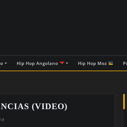
co
Hip Hop Angolano
Hip Hop Moz
P
CIAS (VIDEO)
ia