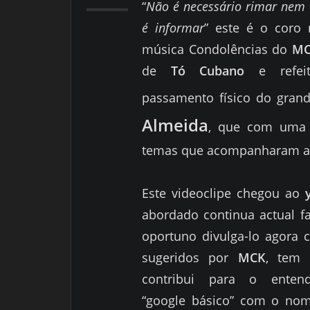
“
Não é necessário rimar nem
é informar
” este é o coro
música Condolências do
M
de
Tó Cubano
e refe
passamento físico do grand
Almeida
, que com uma c
temas que acompanharam as 
Este videoclipe chegou ao
abordado continua actual f
oportuno divulga-lo agora 
sugeridos por
MCK
, tem 
contribui para o enten
“google básico” com o nome