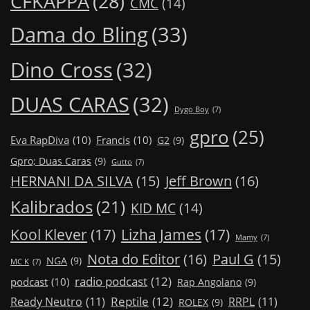
CFKAPPA
(28)
CMC
(14)
Dama do Bling
(33)
Dino Cross
(32)
DUAS CARAS
(32)
Dygo Boy
(7)
gpro
(25)
Eva RapDiva
(10)
Francis
(10)
G2
(9)
Gpro; Duas Caras
(9)
Gutto
(7)
Jeff Brown
(16)
HERNANI DA SILVA
(15)
Kalibrados
(21)
KID MC
(14)
Kool Klever
(17)
Lizha James
(17)
Mamy
(7)
Nota do Editor
(16)
Paul G
(15)
NGA
(9)
MC K
(7)
radio podcast
(12)
podcast
(10)
Rap Angolano
(9)
Reptile
(12)
Ready Neutro
(11)
RRPL
(11)
ROLEX
(9)