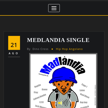
MEDLANDIA SINGLE
21
By
Dino Cross
Hip Hop Angolano
AGO