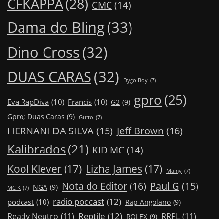
CFKAPPA
(28)
CMC
(14)
Dama do Bling
(33)
Dino Cross
(32)
DUAS CARAS
(32)
Dygo Boy
(7)
gpro
(25)
Eva RapDiva
(10)
Francis
(10)
G2
(9)
Gpro; Duas Caras
(9)
Gutto
(7)
Jeff Brown
(16)
HERNANI DA SILVA
(15)
Kalibrados
(21)
KID MC
(14)
Kool Klever
(17)
Lizha James
(17)
Mamy
(7)
Nota do Editor
(16)
Paul G
(15)
NGA
(9)
MC K
(7)
radio podcast
(12)
podcast
(10)
Rap Angolano
(9)
Reptile
(12)
Ready Neutro
(11)
RRPL
(11)
ROLEX
(9)