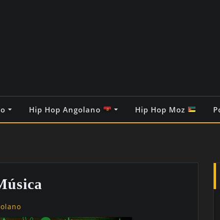
co
Hip Hop Angolano
Hip Hop Moz
P
Música
golano