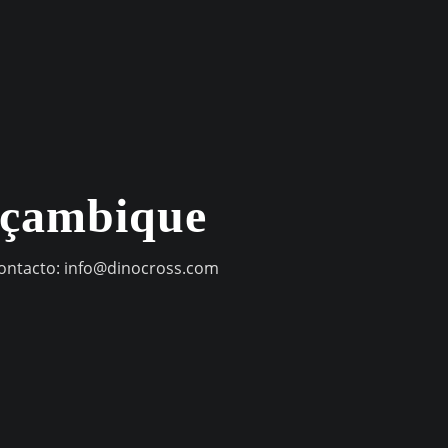
oçambique
contacto:
info@dinocross.com