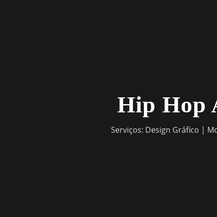
Skip
to
content
Hip Hop 
Serviços: Design Gráfico | M