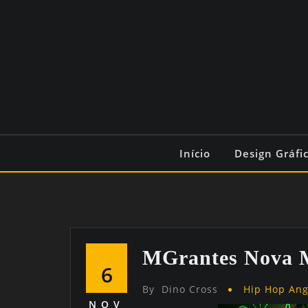
Início
Design Gráfi
MGrantes Nova 
6
By
Dino Cross
Hip Hop An
NOV