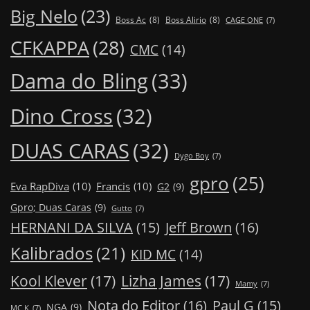
Big Nelo
(23)
Boss Ac
(8)
Boss Alirio
(8)
CAGE ONE
(7)
CFKAPPA
(28)
CMC
(14)
Dama do Bling
(33)
Dino Cross
(32)
DUAS CARAS
(32)
Dygo Boy
(7)
gpro
(25)
Eva RapDiva
(10)
Francis
(10)
G2
(9)
Gpro; Duas Caras
(9)
Gutto
(7)
Jeff Brown
(16)
HERNANI DA SILVA
(15)
Kalibrados
(21)
KID MC
(14)
Kool Klever
(17)
Lizha James
(17)
Mamy
(7)
Nota do Editor
(16)
Paul G
(15)
NGA
(9)
MC K
(7)