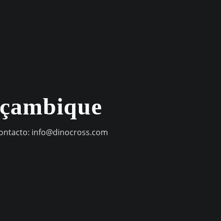
oçambique
contacto:
info@dinocross.com