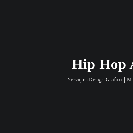
Skip
to
content
Hip Hop 
Serviços: Design Gráfico | M