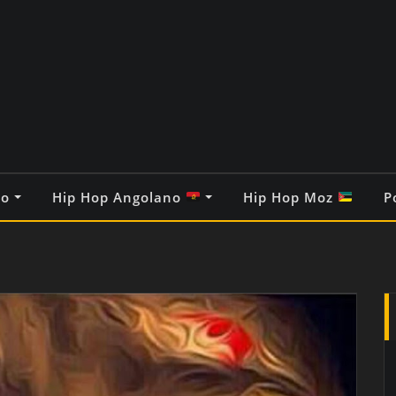
co
Hip Hop Angolano
Hip Hop Moz
P