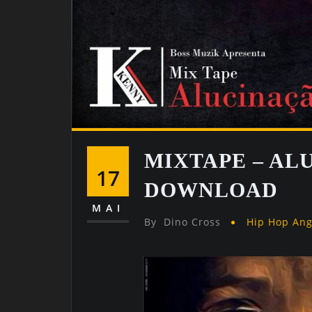
MIXTAPE – AL
17
DOWNLOAD
MAI
By
Dino Cross
Hip Hop An