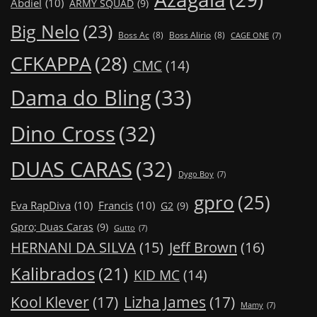
Abdiel
(10)
ARMY SQUAD
(9)
Big Nelo
(23)
Boss Ac
(8)
Boss Alirio
(8)
CAGE ONE
(7)
CFKAPPA
(28)
CMC
(14)
Dama do Bling
(33)
Dino Cross
(32)
DUAS CARAS
(32)
Dygo Boy
(7)
gpro
(25)
Eva RapDiva
(10)
Francis
(10)
G2
(9)
Gpro; Duas Caras
(9)
Gutto
(7)
Jeff Brown
(16)
HERNANI DA SILVA
(15)
Kalibrados
(21)
KID MC
(14)
Kool Klever
(17)
Lizha James
(17)
Mamy
(7)