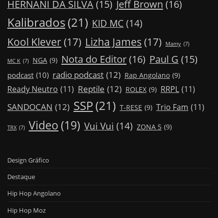
Jeff Brown
(16)
HERNANI DA SILVA
(15)
Kalibrados
(21)
KID MC
(14)
Kool Klever
(17)
Lizha James
(17)
Mamy
(7)
Nota do Editor
(16)
Paul G
(15)
NGA
(9)
MC K
(7)
radio podcast
(12)
podcast
(10)
Rap Angolano
(9)
Reptile
(12)
Ready Neutro
(11)
RRPL
(11)
ROLEX
(9)
SSP
(21)
SANDOCAN
(12)
Trio Fam
(11)
T-RESE
(9)
Video
(19)
Vui Vui
(14)
ZONA 5
(9)
TRX
(7)
Design Gráfico
Destaque
Hip Hop Angolano
Hip Hop Moz