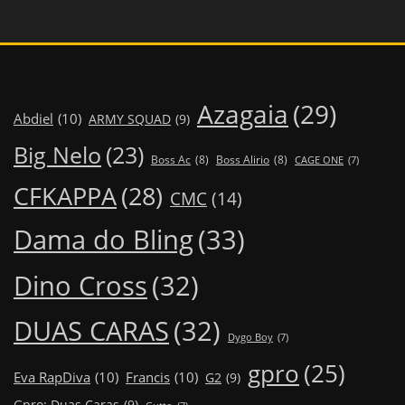
Azagaia
(29)
Abdiel
(10)
ARMY SQUAD
(9)
Big Nelo
(23)
Boss Ac
(8)
Boss Alirio
(8)
CAGE ONE
(7)
CFKAPPA
(28)
CMC
(14)
Dama do Bling
(33)
Dino Cross
(32)
DUAS CARAS
(32)
Dygo Boy
(7)
gpro
(25)
Eva RapDiva
(10)
Francis
(10)
G2
(9)
Gpro; Duas Caras
(9)