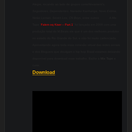
Alegre, tocando ao lado de grupos como
Novament’s,
Seguidores, Dependentes, Narrador Kanhanga, Novo Extima,
Niclas Leman, Seven Lox, CN Boys
, entre outros
A Mix
Tape “
Falem oq Kiser – Part.1
” foi lançada em 2009 com uma
produção total do M.Beats ele que é um dos melhores produtor
no estado do Rio Grande do Sul, e não foi muito cadenciada.
Aproveitando agora toda essa conexão virtual das redes sociais
e dos Bloguers que divulgam o hip hop Brasil estamos deixando
disponível para download esse trabalho. BaiXe a
Mix Tape
e
curte.
Download