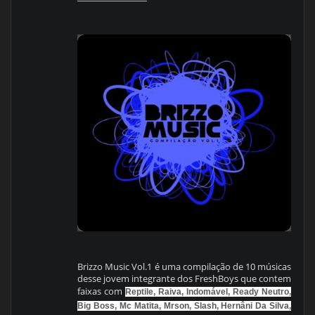
Brizzo Music Vol.1 é uma compilação de 10 músicas
desse jovem integrante dos FreshBoys que contem
faixas com
Reptile, Raiva, Indomável, Ready Neutro,
Big Boss, Mc Matita, Mrson, Slash, Hernâni Da Silva,