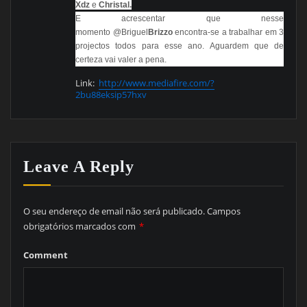
Xdz
e
Christal.
E acrescentar que nesse
momento @Briguel
Brizzo
encontra-se a trabalhar em 3
projectos todos para esse ano. Aguardem que de
certeza vai valer a pena.
Link:
http://www.mediafire.com/?
2bu88eksip57hxv
Leave A Reply
O seu endereço de email não será publicado.
Campos
obrigatórios marcados com
*
Comment