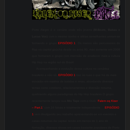
Porto Alegre é o cenário onde três jovens
(M.Beats, Babau e
Lucas Vox)
com o mesmo sonho e idéias semelhantes uniram-se
formando o grupo
EPISÓDIO 1
. Os manos são percussores do
Rap na capital gaúcha desde os anos 90, mas somente em 2008
que formaram o grupo com intensão de enaltecer mais a cultura
Hip Hop na região sul do Brasil.
Acompanhando a evolução dessa cultura no cenárioa
brasileiro e não só,
EPISÓDIO 1
traz às ruas o que há de mais
inovador em matéria de batidas e rimas, abordando diversos
temas como cotidiano, relacionamentos e diversão noturna,
quebrando alguns paradigmas do Hip Hop brasileiro.
O grupo
recentemente lançou sua
Mix Tape
com o título “
Falem oq Kiser
– Part.1
” com 16 faixas e totalmente independente.
EPISÓDIO
1
vem divulgando seu trabalho apresentando-se em eventos e
casas noturnas da capital, tendo em menos de 1 ano de
formação, diversos shows em casas bastante populares de Porto