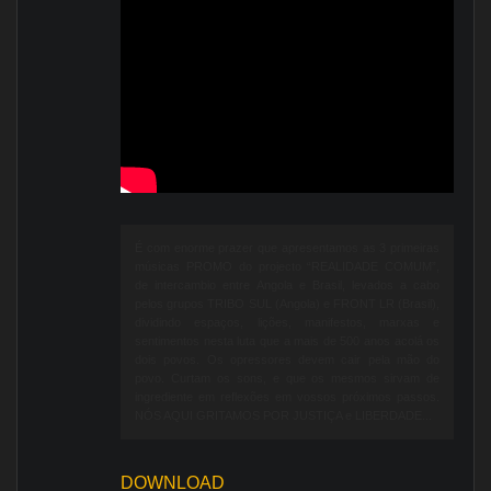
É com enorme prazer que apresentamos as 3 primeiras
músicas PROMO do projecto “REALIDADE COMUM”,
de intercambio entre Angola e Brasil, levados a cabo
pelos grupos TRIBO SUL (Angola) e FRONT LR (Brasil),
dividindo espaços, lições, manifestos, marxas e
sentimentos nesta luta que a mais de 500 anos acolá os
dois povos. Os opressores devem cair pela mão do
povo. Curtam os sons, e que os mesmos sirvam de
ingrediente em reflexões em vossos próximos passos.
NÓS AQUI GRITAMOS POR JUSTIÇA e LIBERDADE...
DOWNLOAD