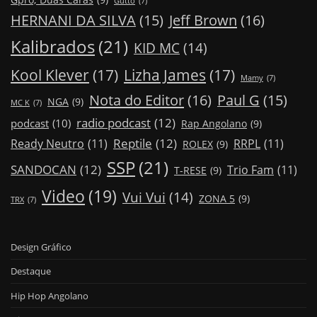
Gutto
(7)
Jeff Brown
(16)
HERNANI DA SILVA
(15)
Kalibrados
(21)
KID MC
(14)
Kool Klever
(17)
Lizha James
(17)
Mamy
(7)
Nota do Editor
(16)
Paul G
(15)
NGA
(9)
MC K
(7)
radio podcast
(12)
podcast
(10)
Rap Angolano
(9)
Reptile
(12)
Ready Neutro
(11)
RRPL
(11)
ROLEX
(9)
SSP
(21)
SANDOCAN
(12)
Trio Fam
(11)
T-RESE
(9)
Video
(19)
Vui Vui
(14)
ZONA 5
(9)
TRX
(7)
Design Gráfico
Destaque
Hip Hop Angolano