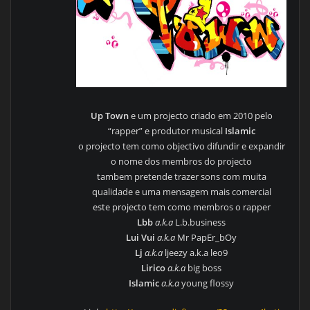
Up Town
e um projecto criado em 2010 pelo
“rapper” e produtor musical
Islamic
o projecto tem como objectivo difundir e expandir
o nome dos membros do projecto
tambem pretende trazer sons com muita
qualidade e uma mensagem mais comercial
este projecto tem como membros o rapper
Lbb
a.k.a
L.b.business
Lui Vui
a.k.a
Mr PapEr_bOy
Lj
a.k.a
ljeezy a.k.a leo9
Lirico
a.k.a
big boss
Islamic
a.k.a
young flossy