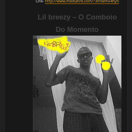
Link-
http://www.mediafire.com/?3nnwmx4hyti
Lil breezy – O Comboio
Do Momento