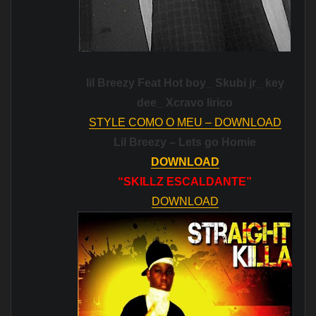
lil Breezy Feat Hot boy_ Skubi jr_ key
dee_ Xcravo lirico
STYLE COMO O MEU – DOWNLOAD
Lil Breezy – Lets go Homie
DOWNLOAD
“SKILLZ ESCALDANTE”
DOWNLOAD