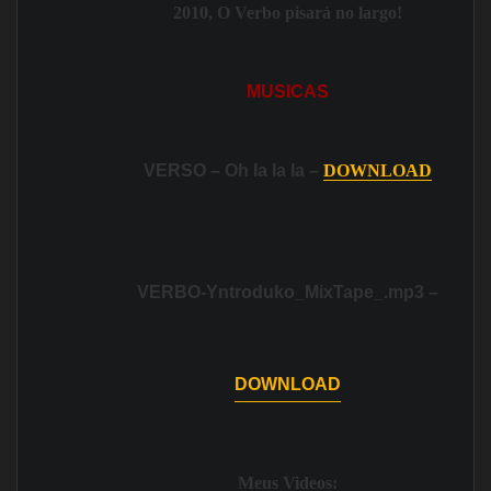
2010
, O Verbo pisará no largo!
MUSICAS
VERSO –
Oh la la la
–
DOWNLOAD
VERBO-Yntroduko_MixTape_.mp3 –
DOWNLOAD
Meus Videos: