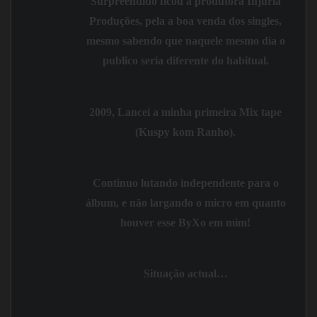
Surpreendido ficou a produtora
Injúria
Produções
, pela a boa venda dos singles,
mesmo sabendo que naquele mesmo dia o
publico seria diferente do habitual.
2009,
Lancei a minha primeira
Mix tape
(
Kuspy kom Ranho
).
Continuo lutando independente para o
álbum, e não largando o micro em quanto
houver esse ByXo em mim!
Situação actual…