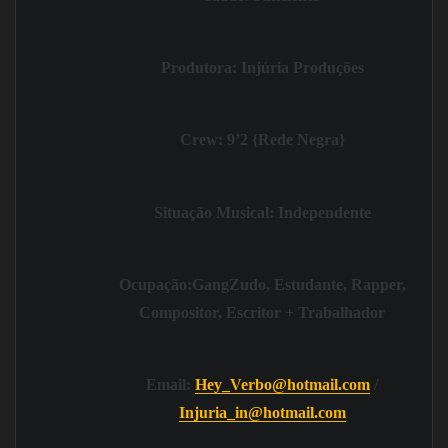
Produtora:
Injúria Produções
Crew:
9’2 {Rede Negra}
Situação Musical:
Independente
Ocupação:
GangZudo,
Estudante, Rapper,
Compositor, Escritor + Trabalhador
Email:
Hey_Verbo@hotmail.com
/
Injuria_in@hotmail.com