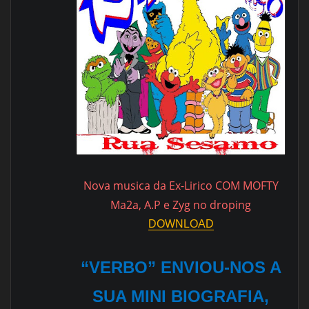
Nova musica da Ex-Lirico COM MOFTY
Ma2a, A.P e Zyg no droping
DOWNLOAD
“VERBO” ENVIOU-NOS A
SUA MINI BIOGRAFIA,