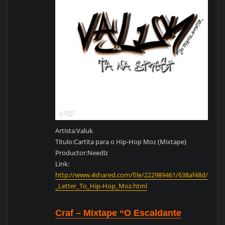
Artista:Valuk
Titulo:Cartita para o Hip-Hop Moz (Mixtape)
Productor:Needlz
Link:
http://www.4shared.com/file/222989461/638af48d/Valuk
_Letter_To_Hip-Hop_Moz.html
Craf – Mixtape “O Escaldante