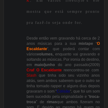
K
. Em vários freestyle’s ele
mostra que está sempre pronto
pra fazê-lo seja onde for.
Desde então vem gravando há cerca de 2
anos músicas para a sua
mixtape
“
O
Escaldante
“, que poderá contar com
vários
volumes,
enquanto vai gravando e
soltando as músicas. Por ironia do destino,
em
maio/junho
do ano passado(2009)
Craf O Escaldante
reencontrou-se com
Slash
que tinha sido seu vizinho anos
atrás, sem ambos saberem que o outro se
tinha tornado rapper e alguns dias depois
gravaram o som “
Colisão
“, que foi um som
bem sucedido pela originalidade e “
troca-
troca
” de
rimas
que ambos fizeram no
som. E devido ao mesmo há quem os