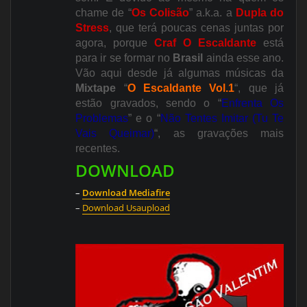
chame de “
Os Colisão
” a.k.a. a
Dupla do
Stress
, que terá poucas cenas juntas por
agora, porque
Craf O Escaldante
está
para ir se formar no
Brasil
ainda esse ano.
Vão aqui desde já algumas músicas da
Mixtape
“
O Escaldante
Vol.1
“, que já
estão gravados, sendo o “
Enfrenta Os
Problemas
” e o “
Não Tentes Imitar (Tu Te
Vais Queimar)
“, as gravações mais
recentes.
DOWNLOAD
–
Download Mediafire
–
Download Usaupload