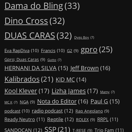
Dama do Bling
(33)
Dino Cross
(32)
DUAS CARAS
(32)
Dygo Boy
(7)
gpro
(25)
Eva RapDiva
(10)
Francis
(10)
G2
(9)
Gpro; Duas Caras
(9)
Gutto
(7)
Jeff Brown
(16)
HERNANI DA SILVA
(15)
Kalibrados
(21)
KID MC
(14)
Kool Klever
(17)
Lizha James
(17)
Mamy
(7)
Nota do Editor
(16)
Paul G
(15)
NGA
(9)
MC K
(7)
radio podcast
(12)
podcast
(10)
Rap Angolano
(9)
Reptile
(12)
Ready Neutro
(11)
RRPL
(11)
ROLEX
(9)
SSP
(21)
SANDOCAN
(12)
Trio Fam
(11)
T-RESE
(9)