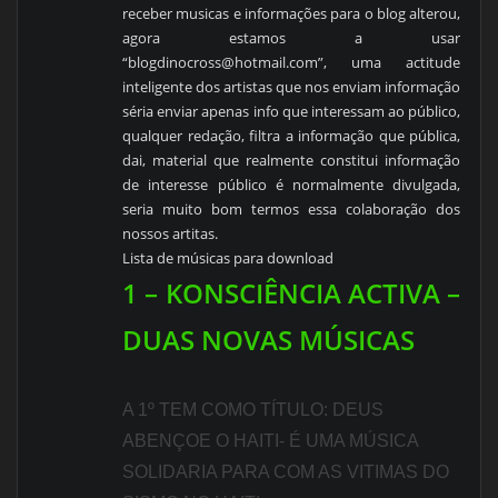
receber musicas e informações para o blog alterou,
agora estamos a usar
“
blogdinocross@hotmail.com
”, uma actitude
inteligente dos artistas que nos enviam informação
séria enviar apenas info que interessam ao público,
qualquer redação, filtra a informação que pública,
dai, material que realmente constitui informação
de interesse público é normalmente divulgada,
seria muito bom termos essa colaboração dos
nossos artitas.
Lista de músicas para download
1 – KONSCIÊNCIA ACTIVA –
DUAS NOVAS MÚSICAS
A 1º TEM COMO TÍTULO: DEUS
ABENÇOE O HAITI- É UMA MÚSICA
SOLIDARIA PARA COM AS VITIMAS DO