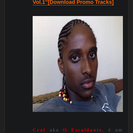
Vol.1″[Download Promo Tracks]
Craf
aka
O Escaldante,
é um