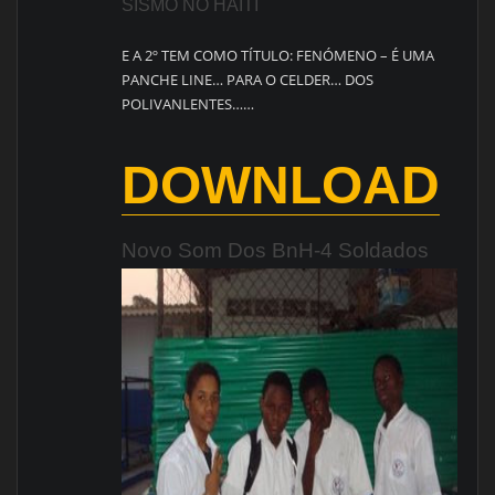
SISMO NO HAITI
E A 2º TEM COMO TÍTULO: FENÓMENO – É UMA
PANCHE LINE… PARA O CELDER… DOS
POLIVANLENTES……
DOWNLOAD
Novo Som Dos BnH-4 Soldados