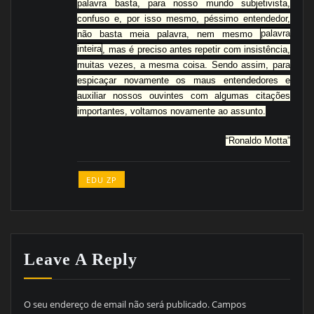
palavra basta, para nosso mundo subjetivista,
confuso e, por isso mesmo, péssimo entendedor,
não basta meia palavra, nem mesmo
palavra
inteira
, mas é preciso antes repetir com insistência,
muitas vezes, a mesma coisa. Sendo assim, para
espicaçar novamente os maus entendedores e
auxiliar nossos ouvintes com algumas citações
importantes, voltamos novamente ao assunto.
“Ronaldo Motta”
EDU ZP
Leave A Reply
O seu endereço de email não será publicado.
Campos