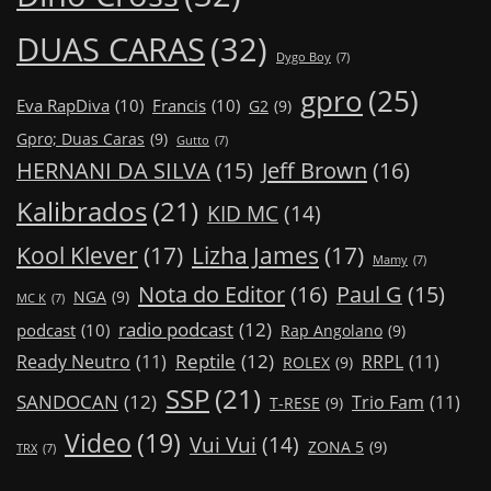
DUAS CARAS
(32)
Dygo Boy
(7)
gpro
(25)
Eva RapDiva
(10)
Francis
(10)
G2
(9)
Gpro; Duas Caras
(9)
Gutto
(7)
Jeff Brown
(16)
HERNANI DA SILVA
(15)
Kalibrados
(21)
KID MC
(14)
Kool Klever
(17)
Lizha James
(17)
Mamy
(7)
Nota do Editor
(16)
Paul G
(15)
NGA
(9)
MC K
(7)
radio podcast
(12)
podcast
(10)
Rap Angolano
(9)
Reptile
(12)
Ready Neutro
(11)
RRPL
(11)
ROLEX
(9)
SSP
(21)
SANDOCAN
(12)
Trio Fam
(11)
T-RESE
(9)
Video
(19)
Vui Vui
(14)
ZONA 5
(9)
TRX
(7)