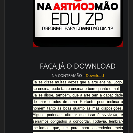
FAÇA JÁ O DOWNLOAD
NA CONTRAMÃO –
Download
Já se disse muitas vezes que a arte ensina. Logo,
se ensina, pode tanto ensinar o bem quanto o mal.
Já se disse, também, que a arte tem a capacidade
de criar estados de alma. Portanto, pode inclinar o
homem tanto às boas quanto às más disposições.
Alguns poderiam afirmar que isso é
evidente
, e
seríamos obrigados a concordar. Todavia, lembrar-
lhe-íamos que, se para bom entendedor meia