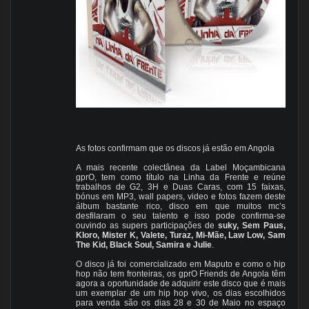
As fotos confirmam que os discos já estão em Angola
A mais recente colectânea da Label Moçambicana
gprO, tem como título na Linha da Frente e reúne
trabalhos de G2, 3H e Duas Caras, com 15 faixas,
bónus em MP3, wall papers, video e fotos fazem deste
álbum bastante rico, disco em que muitos mc’s
desfilaram o seu talento e isso pode confirma-se
ouvindo as supers participações de
s
uky, Sem Paus,
Kloro, Mister K, Valete, Turaz, Mi-Mãe, Law Low, Sam
The Kid, Black Soul, Samira e Julie
.
O disco já foi comercializado em Maputo e como o hip
hop não tem fronteiras, os gprO Friends de Angola têm
agora a oportunidade de adquirir este disco que é mais
um exemplar de um hip hop vivo, os dias escolhidos
para venda são os dias 28 e 30 de Maio no espaço