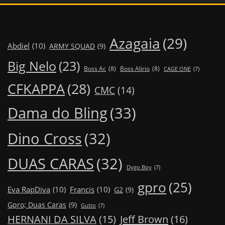
Azagaia
(29)
Abdiel
(10)
ARMY SQUAD
(9)
Big Nelo
(23)
Boss Ac
(8)
Boss Alirio
(8)
CAGE ONE
(7)
CFKAPPA
(28)
CMC
(14)
Dama do Bling
(33)
Dino Cross
(32)
DUAS CARAS
(32)
Dygo Boy
(7)
gpro
(25)
Eva RapDiva
(10)
Francis
(10)
G2
(9)
Gpro; Duas Caras
(9)
Gutto
(7)
Jeff Brown
(16)
HERNANI DA SILVA
(15)