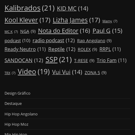
Kalibrados
(21)
KID MC
(14)
Kool Klever
(17)
Lizha James
(17)
Mamy
(7)
Nota do Editor
(16)
Paul G
(15)
NGA
(9)
MC K
(7)
radio podcast
(12)
podcast
(10)
Rap Angolano
(9)
Reptile
(12)
Ready Neutro
(11)
RRPL
(11)
ROLEX
(9)
SSP
(21)
SANDOCAN
(12)
Trio Fam
(11)
T-RESE
(9)
Video
(19)
Vui Vui
(14)
ZONA 5
(9)
TRX
(7)
Design Gráfico
Destaque
Hip Hop Angolano
Hip Hop Moz
Mix Hip Hop