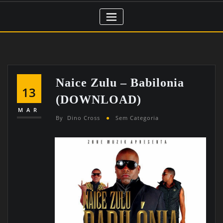
Naice Zulu – Babilonia
13
(DOWNLOAD)
MAR
By
Dino Cross
Sem Categoria