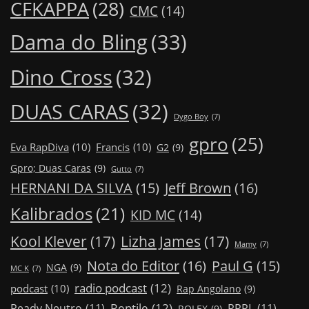
CFKAPPA
(28)
CMC
(14)
Dama do Bling
(33)
Dino Cross
(32)
DUAS CARAS
(32)
Dygo Boy
(7)
gpro
(25)
Eva RapDiva
(10)
Francis
(10)
G2
(9)
Gpro; Duas Caras
(9)
Gutto
(7)
Jeff Brown
(16)
HERNANI DA SILVA
(15)
Kalibrados
(21)
KID MC
(14)
Kool Klever
(17)
Lizha James
(17)
Mamy
(7)
Nota do Editor
(16)
Paul G
(15)
NGA
(9)
MC K
(7)
radio podcast
(12)
podcast
(10)
Rap Angolano
(9)
Reptile
(12)
Ready Neutro
(11)
RRPL
(11)
ROLEX
(9)