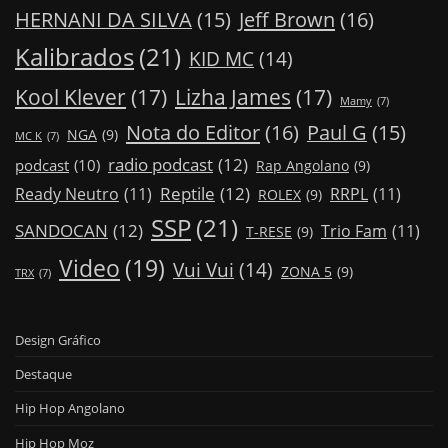
Jeff Brown
(16)
HERNANI DA SILVA
(15)
Kalibrados
(21)
KID MC
(14)
Kool Klever
(17)
Lizha James
(17)
Mamy
(7)
Nota do Editor
(16)
Paul G
(15)
NGA
(9)
MC K
(7)
radio podcast
(12)
podcast
(10)
Rap Angolano
(9)
Reptile
(12)
Ready Neutro
(11)
RRPL
(11)
ROLEX
(9)
SSP
(21)
SANDOCAN
(12)
Trio Fam
(11)
T-RESE
(9)
Video
(19)
Vui Vui
(14)
ZONA 5
(9)
TRX
(7)
Design Gráfico
Destaque
Hip Hop Angolano
Hip Hop Moz