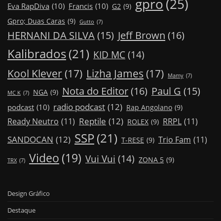
gpro
(25)
Eva RapDiva
(10)
Francis
(10)
G2
(9)
Gpro; Duas Caras
(9)
Gutto
(7)
Jeff Brown
(16)
HERNANI DA SILVA
(15)
Kalibrados
(21)
KID MC
(14)
Kool Klever
(17)
Lizha James
(17)
Mamy
(7)
Nota do Editor
(16)
Paul G
(15)
NGA
(9)
MC K
(7)
radio podcast
(12)
podcast
(10)
Rap Angolano
(9)
Reptile
(12)
Ready Neutro
(11)
RRPL
(11)
ROLEX
(9)
SSP
(21)
SANDOCAN
(12)
Trio Fam
(11)
T-RESE
(9)
Video
(19)
Vui Vui
(14)
ZONA 5
(9)
TRX
(7)
Design Gráfico
Destaque