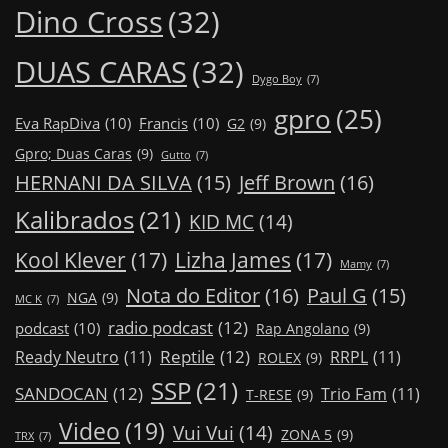
Dino Cross
(32)
DUAS CARAS
(32)
Dygo Boy
(7)
gpro
(25)
Eva RapDiva
(10)
Francis
(10)
G2
(9)
Gpro; Duas Caras
(9)
Gutto
(7)
Jeff Brown
(16)
HERNANI DA SILVA
(15)
Kalibrados
(21)
KID MC
(14)
Kool Klever
(17)
Lizha James
(17)
Mamy
(7)
Nota do Editor
(16)
Paul G
(15)
NGA
(9)
MC K
(7)
radio podcast
(12)
podcast
(10)
Rap Angolano
(9)
Reptile
(12)
Ready Neutro
(11)
RRPL
(11)
ROLEX
(9)
SSP
(21)
SANDOCAN
(12)
Trio Fam
(11)
T-RESE
(9)
Video
(19)
Vui Vui
(14)
ZONA 5
(9)
TRX
(7)