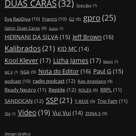
DUAS CARAS
(32)
Dygo Boy
(7)
gpro
(25)
Eva RapDiva
(10)
Francis
(10)
G2
(9)
Gpro; Duas Caras
(9)
Gutto
(7)
Jeff Brown
(16)
HERNANI DA SILVA
(15)
Kalibrados
(21)
KID MC
(14)
Kool Klever
(17)
Lizha James
(17)
Mamy
(7)
Nota do Editor
(16)
Paul G
(15)
NGA
(9)
MC K
(7)
radio podcast
(12)
podcast
(10)
Rap Angolano
(9)
Reptile
(12)
Ready Neutro
(11)
RRPL
(11)
ROLEX
(9)
SSP
(21)
SANDOCAN
(12)
Trio Fam
(11)
T-RESE
(9)
Video
(19)
Vui Vui
(14)
ZONA 5
(9)
TRX
(7)
Design Gráfico