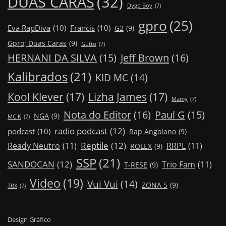
DUAS CARAS
(32)
Dygo Boy
(7)
gpro
(25)
Eva RapDiva
(10)
Francis
(10)
G2
(9)
Gpro; Duas Caras
(9)
Gutto
(7)
Jeff Brown
(16)
HERNANI DA SILVA
(15)
Kalibrados
(21)
KID MC
(14)
Kool Klever
(17)
Lizha James
(17)
Mamy
(7)
Nota do Editor
(16)
Paul G
(15)
NGA
(9)
MC K
(7)
radio podcast
(12)
podcast
(10)
Rap Angolano
(9)
Reptile
(12)
Ready Neutro
(11)
RRPL
(11)
ROLEX
(9)
SSP
(21)
SANDOCAN
(12)
Trio Fam
(11)
T-RESE
(9)
Video
(19)
Vui Vui
(14)
ZONA 5
(9)
TRX
(7)
Design Gráfico