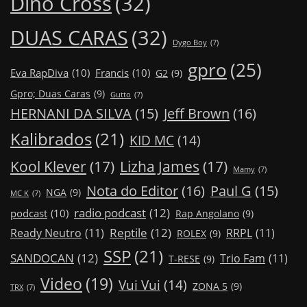
Dino Cross
(32)
DUAS CARAS
(32)
Dygo Boy
(7)
gpro
(25)
Eva RapDiva
(10)
Francis
(10)
G2
(9)
Gpro; Duas Caras
(9)
Gutto
(7)
Jeff Brown
(16)
HERNANI DA SILVA
(15)
Kalibrados
(21)
KID MC
(14)
Kool Klever
(17)
Lizha James
(17)
Mamy
(7)
Nota do Editor
(16)
Paul G
(15)
NGA
(9)
MC K
(7)
radio podcast
(12)
podcast
(10)
Rap Angolano
(9)
Reptile
(12)
Ready Neutro
(11)
RRPL
(11)
ROLEX
(9)
SSP
(21)
SANDOCAN
(12)
Trio Fam
(11)
T-RESE
(9)
Video
(19)
Vui Vui
(14)
ZONA 5
(9)
TRX
(7)