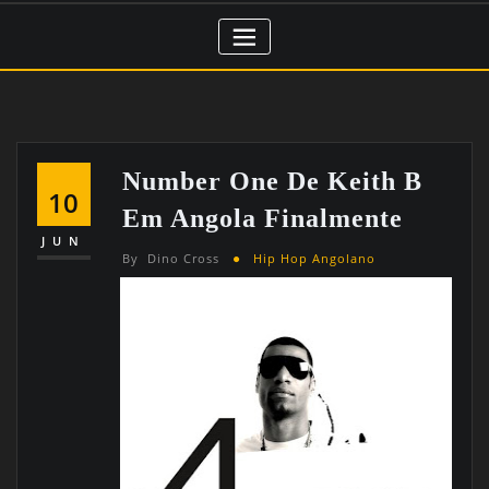
Number One De Keith B
10
Em Angola Finalmente
JUN
By
Dino Cross
Hip Hop Angolano