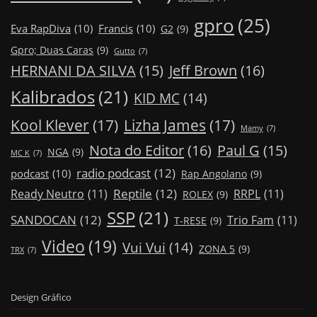
gpro
(25)
Eva RapDiva
(10)
Francis
(10)
G2
(9)
Gpro; Duas Caras
(9)
Gutto
(7)
Jeff Brown
(16)
HERNANI DA SILVA
(15)
Kalibrados
(21)
KID MC
(14)
Kool Klever
(17)
Lizha James
(17)
Mamy
(7)
Nota do Editor
(16)
Paul G
(15)
NGA
(9)
MC K
(7)
radio podcast
(12)
podcast
(10)
Rap Angolano
(9)
Reptile
(12)
Ready Neutro
(11)
RRPL
(11)
ROLEX
(9)
SSP
(21)
SANDOCAN
(12)
Trio Fam
(11)
T-RESE
(9)
Video
(19)
Vui Vui
(14)
ZONA 5
(9)
TRX
(7)
Design Gráfico