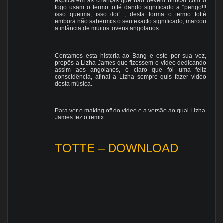
explicarem as crianças que não devem brincar com o
fogo usam o termo totté dando significado a “perigo!!!
isso queima, isso doi” , desta forma o termo totté
embora não sabermos o seu exacto significado, marcou
a infância de muitos jovens angolanos.
Contamos esta historia ao Bang e este por sua vez,
propôs a Lizha James que fizessem o video dedicando
assim aos angolanos, é claro que foi uma feliz
conscidência, afinal a Lizha sempre quis fazer video
desta música.
Para ver o making off do video e a versão ao qual Lizha
James fez o remix
TOTTE – DOWNLOAD