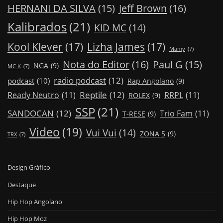
Jeff Brown
(16)
HERNANI DA SILVA
(15)
Kalibrados
(21)
KID MC
(14)
Kool Klever
(17)
Lizha James
(17)
Mamy
(7)
Nota do Editor
(16)
Paul G
(15)
NGA
(9)
MC K
(7)
radio podcast
(12)
podcast
(10)
Rap Angolano
(9)
Reptile
(12)
Ready Neutro
(11)
RRPL
(11)
ROLEX
(9)
SSP
(21)
SANDOCAN
(12)
Trio Fam
(11)
T-RESE
(9)
Video
(19)
Vui Vui
(14)
ZONA 5
(9)
TRX
(7)
Design Gráfico
Destaque
Hip Hop Angolano
Hip Hop Moz