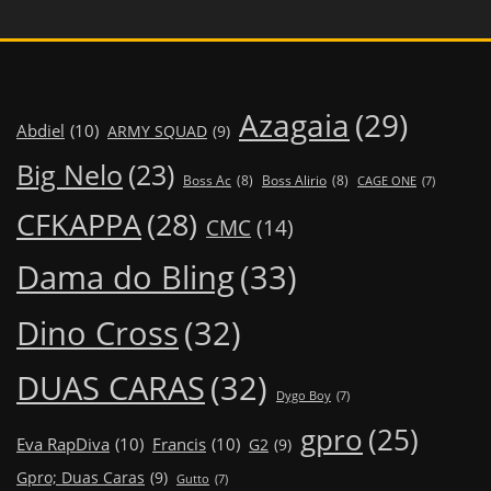
Azagaia
(29)
Abdiel
(10)
ARMY SQUAD
(9)
Big Nelo
(23)
Boss Ac
(8)
Boss Alirio
(8)
CAGE ONE
(7)
CFKAPPA
(28)
CMC
(14)
Dama do Bling
(33)
Dino Cross
(32)
DUAS CARAS
(32)
Dygo Boy
(7)
gpro
(25)
Eva RapDiva
(10)
Francis
(10)
G2
(9)
Gpro; Duas Caras
(9)
Gutto
(7)