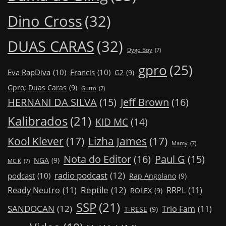
Dino Cross
(32)
DUAS CARAS
(32)
Dygo Boy
(7)
gpro
(25)
Eva RapDiva
(10)
Francis
(10)
G2
(9)
Gpro; Duas Caras
(9)
Gutto
(7)
Jeff Brown
(16)
HERNANI DA SILVA
(15)
Kalibrados
(21)
KID MC
(14)
Kool Klever
(17)
Lizha James
(17)
Mamy
(7)
Nota do Editor
(16)
Paul G
(15)
NGA
(9)
MC K
(7)
radio podcast
(12)
podcast
(10)
Rap Angolano
(9)
Reptile
(12)
Ready Neutro
(11)
RRPL
(11)
ROLEX
(9)
SSP
(21)
SANDOCAN
(12)
Trio Fam
(11)
T-RESE
(9)