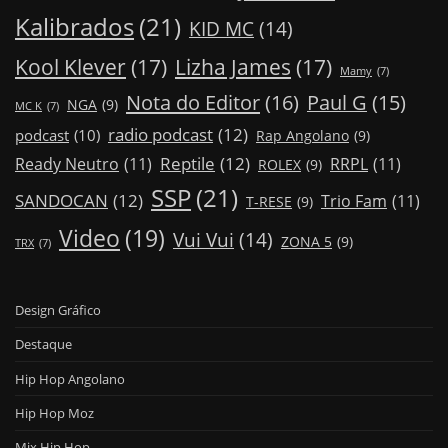
Kalibrados
(21)
KID MC
(14)
Kool Klever
(17)
Lizha James
(17)
Mamy
(7)
Nota do Editor
(16)
Paul G
(15)
NGA
(9)
MC K
(7)
radio podcast
(12)
podcast
(10)
Rap Angolano
(9)
Reptile
(12)
Ready Neutro
(11)
RRPL
(11)
ROLEX
(9)
SSP
(21)
SANDOCAN
(12)
Trio Fam
(11)
T-RESE
(9)
Video
(19)
Vui Vui
(14)
ZONA 5
(9)
TRX
(7)
Design Gráfico
Destaque
Hip Hop Angolano
Hip Hop Moz
Mix Hip Hop