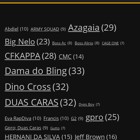
Azagaia
(29)
Abdiel
(10)
ARMY SQUAD
(9)
Big Nelo
(23)
Boss Ac
(8)
Boss Alirio
(8)
CAGE ONE
(7)
CFKAPPA
(28)
CMC
(14)
Dama do Bling
(33)
Dino Cross
(32)
DUAS CARAS
(32)
Dygo Boy
(7)
gpro
(25)
Eva RapDiva
(10)
Francis
(10)
G2
(9)
Gpro; Duas Caras
(9)
Gutto
(7)
Jeff Brown
(16)
HERNANI DA SILVA
(15)