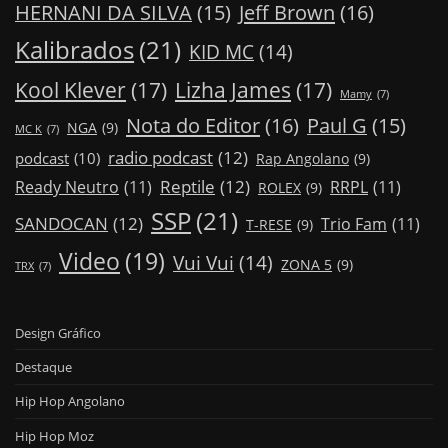
Jeff Brown
(16)
HERNANI DA SILVA
(15)
Kalibrados
(21)
KID MC
(14)
Kool Klever
(17)
Lizha James
(17)
Mamy
(7)
Nota do Editor
(16)
Paul G
(15)
NGA
(9)
MC K
(7)
radio podcast
(12)
podcast
(10)
Rap Angolano
(9)
Reptile
(12)
Ready Neutro
(11)
RRPL
(11)
ROLEX
(9)
SSP
(21)
SANDOCAN
(12)
Trio Fam
(11)
T-RESE
(9)
Video
(19)
Vui Vui
(14)
ZONA 5
(9)
TRX
(7)
Design Gráfico
Destaque
Hip Hop Angolano
Hip Hop Moz