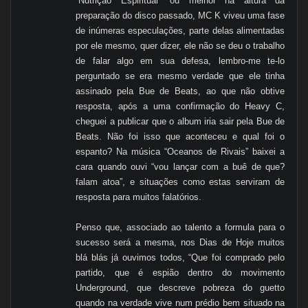
“Nutrição Espiritual” ou melhor na altura da
preparação do disco passado, MC K viveu uma fase
de inúmeras especulações, parte delas alimentadas
por ele mesmo, quer dizer, ele não se deu o trabalho
de falar algo em sua defesa, lembro-me te-lo
perguntado se era mesmo verdade que ele tinha
assinado pela Bue de Beats, ao que não obtive
resposta, após a uma confirmação do Heavy C,
cheguei a publicar que o album iria sair pela Bue de
Beats. Não foi isso que aconteceu e qual foi o
espanto? Na música “Oceanos de Rivais” baixei a
cara quando ouvi “vou lançar com a buê de que?
falam atoa”, e situações como estas serviram de
resposta para muitos falatórios.
Penso que, associado ao talento a formula para o
sucesso será a mesma, nos Dias de Hoje muitos
blá blás já ouvimos todos, “Que foi comprado pelo
partido, que é espião dentro do movimento
Underground, que descreve pobreza do guetto
quando na verdade vive num prédio bem situado na