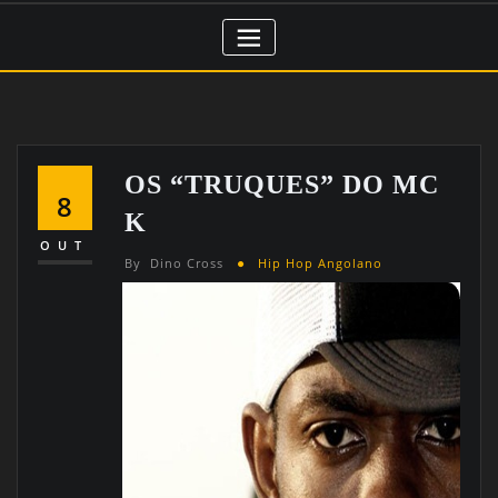
OS “TRUQUES” DO MC
8
K
OUT
By
Dino Cross
Hip Hop Angolano