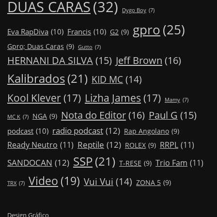
DUAS CARAS
(32)
Dygo Boy
(7)
gpro
(25)
Eva RapDiva
(10)
Francis
(10)
G2
(9)
Gpro; Duas Caras
(9)
Gutto
(7)
Jeff Brown
(16)
HERNANI DA SILVA
(15)
Kalibrados
(21)
KID MC
(14)
Kool Klever
(17)
Lizha James
(17)
Mamy
(7)
Nota do Editor
(16)
Paul G
(15)
NGA
(9)
MC K
(7)
radio podcast
(12)
podcast
(10)
Rap Angolano
(9)
Reptile
(12)
Ready Neutro
(11)
RRPL
(11)
ROLEX
(9)
SSP
(21)
SANDOCAN
(12)
Trio Fam
(11)
T-RESE
(9)
Video
(19)
Vui Vui
(14)
ZONA 5
(9)
TRX
(7)
Design Gráfico