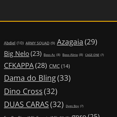
Azagaia
(29)
Abdiel
(10)
ARMY SQUAD
(9)
Big Nelo
(23)
Boss Ac
(8)
Boss Alirio
(8)
CAGE ONE
(7)
CFKAPPA
(28)
CMC
(14)
Dama do Bling
(33)
Dino Cross
(32)
DUAS CARAS
(32)
Dygo Boy
(7)
gpro
(25)