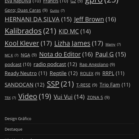
Eva RapDiva
(10)
Francis
(10)
G2
(9)
Gpro; Duas Caras
(9)
Gutto
(7)
Jeff Brown
(16)
HERNANI DA SILVA
(15)
Kalibrados
(21)
KID MC
(14)
Kool Klever
(17)
Lizha James
(17)
Mamy
(7)
Nota do Editor
(16)
Paul G
(15)
NGA
(9)
MC K
(7)
radio podcast
(12)
podcast
(10)
Rap Angolano
(9)
Reptile
(12)
Ready Neutro
(11)
RRPL
(11)
ROLEX
(9)
SSP
(21)
SANDOCAN
(12)
Trio Fam
(11)
T-RESE
(9)
Video
(19)
Vui Vui
(14)
ZONA 5
(9)
TRX
(7)
Design Gráfico
Destaque