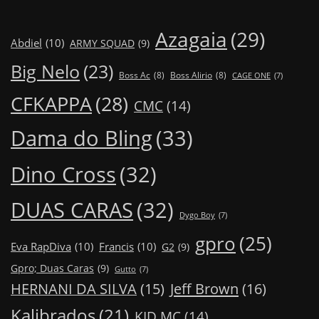
Azagaia
(29)
Abdiel
(10)
ARMY SQUAD
(9)
Big Nelo
(23)
Boss Ac
(8)
Boss Alirio
(8)
CAGE ONE
(7)
CFKAPPA
(28)
CMC
(14)
Dama do Bling
(33)
Dino Cross
(32)
DUAS CARAS
(32)
Dygo Boy
(7)
gpro
(25)
Eva RapDiva
(10)
Francis
(10)
G2
(9)
Gpro; Duas Caras
(9)
Gutto
(7)
Jeff Brown
(16)
HERNANI DA SILVA
(15)
Kalibrados
(21)
KID MC
(14)