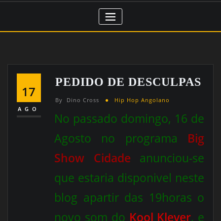
PEDIDO DE DESCULPAS
17
By
Dino Cross
Hip Hop Angolano
AGO
No passado domingo, 16 de
Agosto no programa
Big
Show Cidade
anunciou-se
que estaria disponivel neste
blog apartir das 19horas o
novo som do
Kool Klever
, e