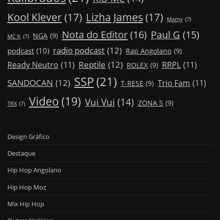
Kool Klever
(17)
Lizha James
(17)
Mamy
(7)
Nota do Editor
(16)
Paul G
(15)
NGA
(9)
MC K
(7)
radio podcast
(12)
podcast
(10)
Rap Angolano
(9)
Reptile
(12)
Ready Neutro
(11)
RRPL
(11)
ROLEX
(9)
SSP
(21)
SANDOCAN
(12)
Trio Fam
(11)
T-RESE
(9)
Video
(19)
Vui Vui
(14)
ZONA 5
(9)
TRX
(7)
Design Gráfico
Destaque
Hip Hop Angolano
Hip Hop Moz
Mix Hip Hop