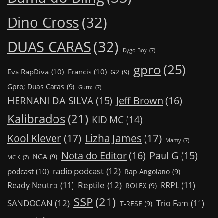
Dino Cross
(32)
DUAS CARAS
(32)
Dygo Boy
(7)
gpro
(25)
Eva RapDiva
(10)
Francis
(10)
G2
(9)
Gpro; Duas Caras
(9)
Gutto
(7)
Jeff Brown
(16)
HERNANI DA SILVA
(15)
Kalibrados
(21)
KID MC
(14)
Kool Klever
(17)
Lizha James
(17)
Mamy
(7)
Nota do Editor
(16)
Paul G
(15)
NGA
(9)
MC K
(7)
radio podcast
(12)
podcast
(10)
Rap Angolano
(9)
Reptile
(12)
Ready Neutro
(11)
RRPL
(11)
ROLEX
(9)
SSP
(21)
SANDOCAN
(12)
Trio Fam
(11)
T-RESE
(9)