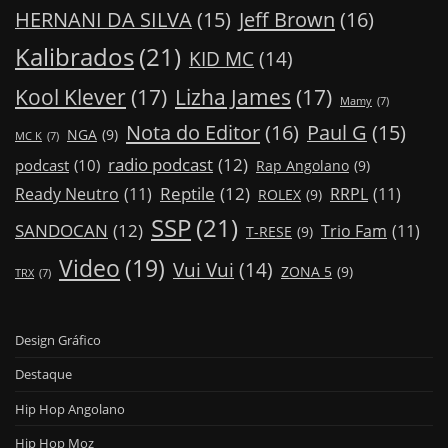
Jeff Brown
(16)
HERNANI DA SILVA
(15)
Kalibrados
(21)
KID MC
(14)
Kool Klever
(17)
Lizha James
(17)
Mamy
(7)
Nota do Editor
(16)
Paul G
(15)
NGA
(9)
MC K
(7)
radio podcast
(12)
podcast
(10)
Rap Angolano
(9)
Reptile
(12)
Ready Neutro
(11)
RRPL
(11)
ROLEX
(9)
SSP
(21)
SANDOCAN
(12)
Trio Fam
(11)
T-RESE
(9)
Video
(19)
Vui Vui
(14)
ZONA 5
(9)
TRX
(7)
Design Gráfico
Destaque
Hip Hop Angolano
Hip Hop Moz