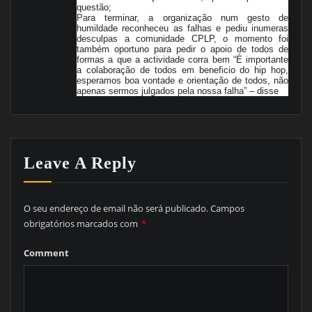
questão;
Para terminar, a organização num gesto de
humildade reconheceu as falhas e pediu inumeras
desculpas a comunidade CPLP, o momento foi
também oportuno para pedir o apoio de todos de
formas a que a actividade corra bem “É importante
a colaboração de todos em beneficio do hip hop,
esperamos boa vontade e orientação de todos, não
apenas sermos julgados pela nossa falha” – disse
Leave A Reply
O seu endereço de email não será publicado.
Campos
obrigatórios marcados com
*
Comment