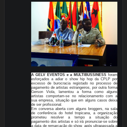
A GELV EVENTOS e a MULTIBUSSINESS
foram
esforçados a adiar o show hip hop da CPLP por
excesso de burocracia registado no processo de
pagamento de artistas estrangeiros, por outra forma
Gerson Viola, lamentou a forma como alguns
artistas comportam-se no relacionamento com a
sua empresa, situação que em alguns casos deixa
de ser profissional.
Em conversa aberta com alguns broggers, na sala
de conferência do hotel tropicana, a organização
prometeu resolver a tempo a situação do
pagamento dos artistas e só irá pronunciar-se sobre
a data de remarcação do show, após ultrapassada a