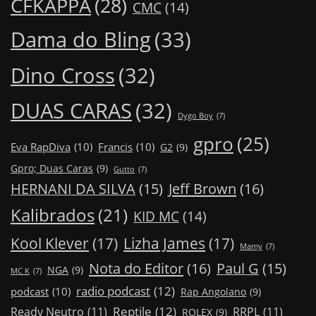
CFKAPPA
(28)
CMC
(14)
Dama do Bling
(33)
Dino Cross
(32)
DUAS CARAS
(32)
Dygo Boy
(7)
gpro
(25)
Eva RapDiva
(10)
Francis
(10)
G2
(9)
Gpro; Duas Caras
(9)
Gutto
(7)
Jeff Brown
(16)
HERNANI DA SILVA
(15)
Kalibrados
(21)
KID MC
(14)
Kool Klever
(17)
Lizha James
(17)
Mamy
(7)
Nota do Editor
(16)
Paul G
(15)
NGA
(9)
MC K
(7)
radio podcast
(12)
podcast
(10)
Rap Angolano
(9)
Reptile
(12)
Ready Neutro
(11)
RRPL
(11)
ROLEX
(9)