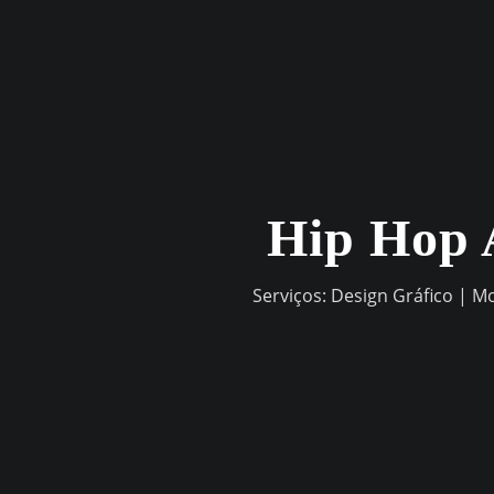
Skip
to
content
Hip Hop 
Serviços: Design Gráfico | M