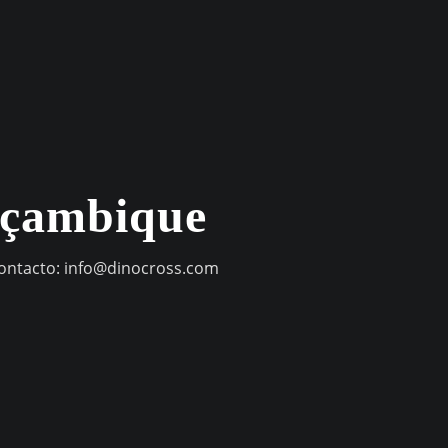
oçambique
contacto:
info@dinocross.com