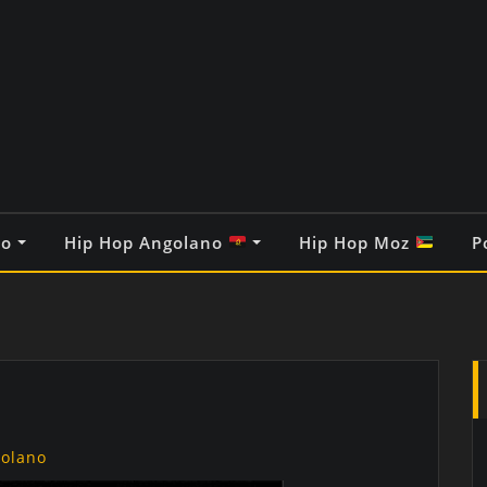
co
Hip Hop Angolano
Hip Hop Moz
P
golano