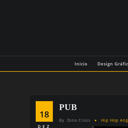
Início
Design Gráfi
PUB
18
By
Dino Cross
Hip Hop An
DEZ