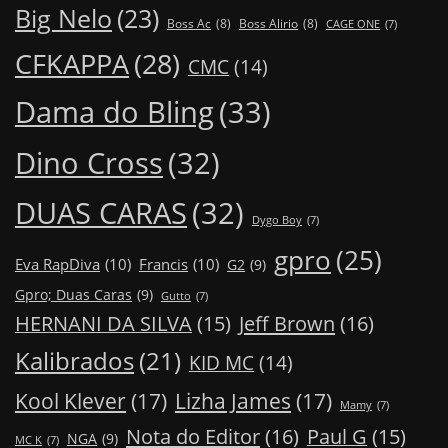
Big Nelo
(23)
Boss Ac
(8)
Boss Alirio
(8)
CAGE ONE
(7)
CFKAPPA
(28)
CMC
(14)
Dama do Bling
(33)
Dino Cross
(32)
DUAS CARAS
(32)
Dygo Boy
(7)
gpro
(25)
Eva RapDiva
(10)
Francis
(10)
G2
(9)
Gpro; Duas Caras
(9)
Gutto
(7)
Jeff Brown
(16)
HERNANI DA SILVA
(15)
Kalibrados
(21)
KID MC
(14)
Kool Klever
(17)
Lizha James
(17)
Mamy
(7)
Nota do Editor
(16)
Paul G
(15)
NGA
(9)
MC K
(7)