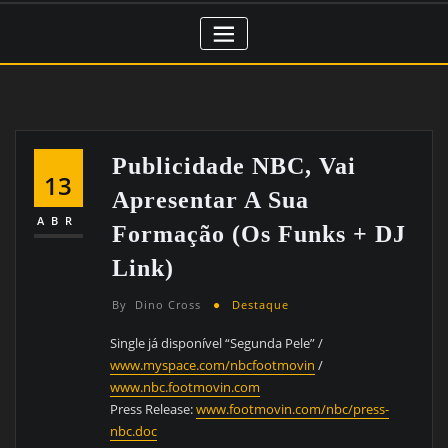
Publicidade NBC, Vai
13
Apresentar A Sua
ABR
Formação (Os Funks + DJ
Link)
By
Dino Cross
Destaque
Single já disponível “Segunda Pele” /
www.myspace.com/nbcfootmovin
/
www.nbc.footmovin.com
Press Release:
www.footmovin.com/nbc/press-
nbc.doc