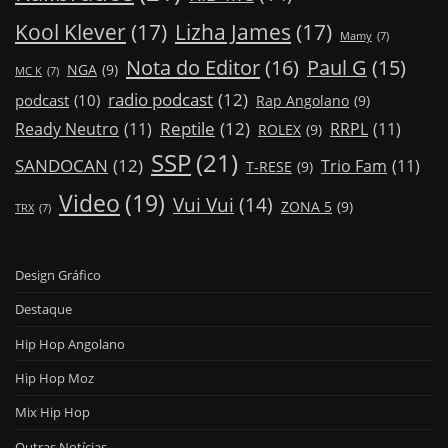
Kool Klever
(17)
Lizha James
(17)
Mamy
(7)
Nota do Editor
(16)
Paul G
(15)
NGA
(9)
MC K
(7)
radio podcast
(12)
podcast
(10)
Rap Angolano
(9)
Reptile
(12)
Ready Neutro
(11)
RRPL
(11)
ROLEX
(9)
SSP
(21)
SANDOCAN
(12)
Trio Fam
(11)
T-RESE
(9)
Video
(19)
Vui Vui
(14)
ZONA 5
(9)
TRX
(7)
Design Gráfico
Destaque
Hip Hop Angolano
Hip Hop Moz
Mix Hip Hop
Outras Notícias