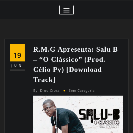
R.M.G Apresenta: Salu B
19
– “O Clássico” (Prod.
JUN
Célio Py) [Download
Track]
By
Dino Cross
Sem Categoria