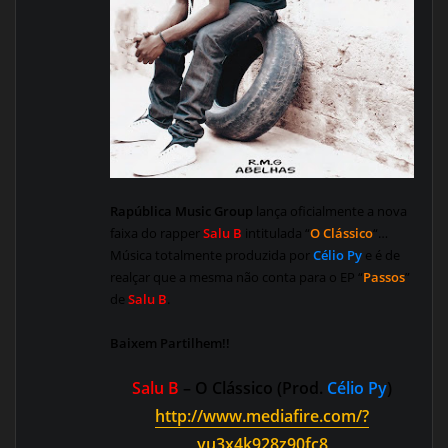
Rapública Music Group
lança oficialmente a nova
faixa do rapper
Salu B
intitulada “
O Clássico
“…
Música totalmente produzida por
Célio Py
e é de
realçar que a mesma não conta para o EP “
Passos
”
de
Salu B
.
Baixem Partilhem!!
Salu B
– O Clássico (Prod.
Célio Py
)
http://www.mediafire.com/?
yu3x4k928z90fc8