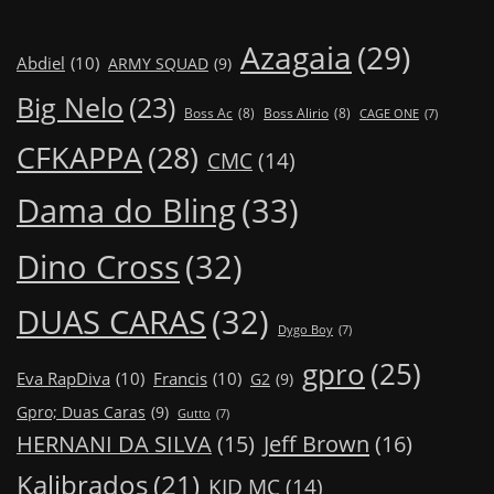
Azagaia
(29)
Abdiel
(10)
ARMY SQUAD
(9)
Big Nelo
(23)
Boss Ac
(8)
Boss Alirio
(8)
CAGE ONE
(7)
CFKAPPA
(28)
CMC
(14)
Dama do Bling
(33)
Dino Cross
(32)
DUAS CARAS
(32)
Dygo Boy
(7)
gpro
(25)
Eva RapDiva
(10)
Francis
(10)
G2
(9)
Gpro; Duas Caras
(9)
Gutto
(7)
Jeff Brown
(16)
HERNANI DA SILVA
(15)
Kalibrados
(21)
KID MC
(14)