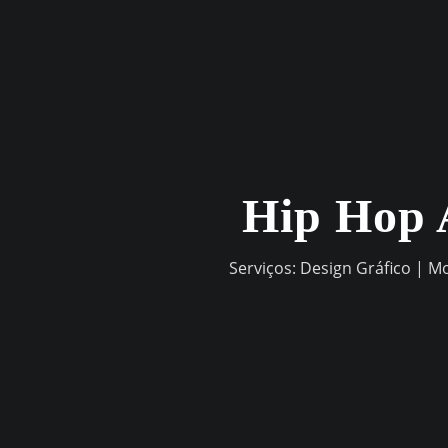
Skip
to
content
Hip Hop 
Serviços: Design Gráfico | M