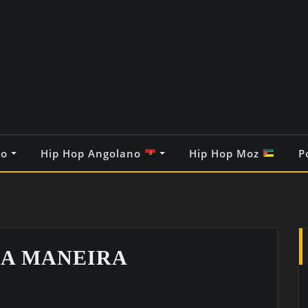
co
Hip Hop Angolano
Hip Hop Moz
P
HA MANEIRA