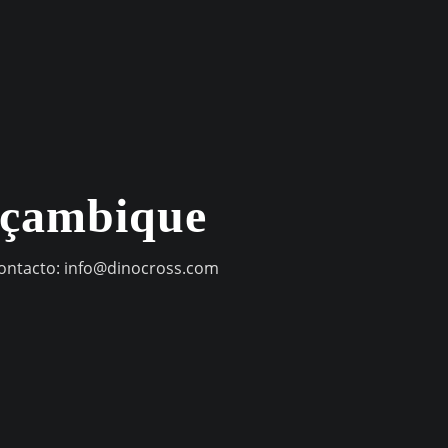
oçambique
contacto:
info@dinocross.com