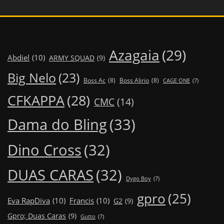
Azagaia
(29)
Abdiel
(10)
ARMY SQUAD
(9)
Big Nelo
(23)
Boss Ac
(8)
Boss Alirio
(8)
CAGE ONE
(7)
CFKAPPA
(28)
CMC
(14)
Dama do Bling
(33)
Dino Cross
(32)
DUAS CARAS
(32)
Dygo Boy
(7)
gpro
(25)
Eva RapDiva
(10)
Francis
(10)
G2
(9)
Gpro; Duas Caras
(9)
Gutto
(7)