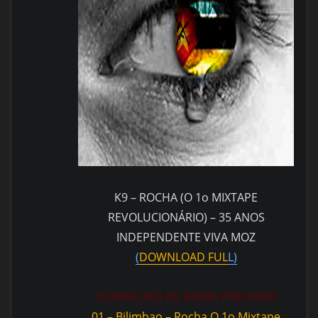
K9 – ROCHA (O 1o MIXTAPE
REVOLUCIONÁRIO) – 35 ANOS
INDEPENDENTE VIVA MOZ
(
DOWNLOAD FUL
L)
DOWNLOAD DE FAIXAS POR FAIXA
01 – Bilimbao – Rocha O 1o Mixtape