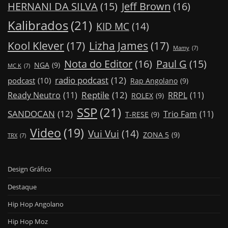
Jeff Brown
(16)
HERNANI DA SILVA
(15)
Kalibrados
(21)
KID MC
(14)
Kool Klever
(17)
Lizha James
(17)
Mamy
(7)
Nota do Editor
(16)
Paul G
(15)
NGA
(9)
MC K
(7)
radio podcast
(12)
podcast
(10)
Rap Angolano
(9)
Reptile
(12)
Ready Neutro
(11)
RRPL
(11)
ROLEX
(9)
SSP
(21)
SANDOCAN
(12)
Trio Fam
(11)
T-RESE
(9)
Video
(19)
Vui Vui
(14)
ZONA 5
(9)
TRX
(7)
Design Gráfico
Destaque
Hip Hop Angolano
Hip Hop Moz