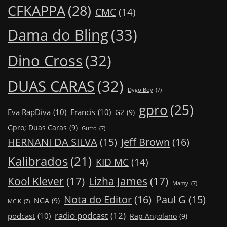
CFKAPPA
(28)
CMC
(14)
Dama do Bling
(33)
Dino Cross
(32)
DUAS CARAS
(32)
Dygo Boy
(7)
gpro
(25)
Eva RapDiva
(10)
Francis
(10)
G2
(9)
Gpro; Duas Caras
(9)
Gutto
(7)
Jeff Brown
(16)
HERNANI DA SILVA
(15)
Kalibrados
(21)
KID MC
(14)
Kool Klever
(17)
Lizha James
(17)
Mamy
(7)
Nota do Editor
(16)
Paul G
(15)
NGA
(9)
MC K
(7)
radio podcast
(12)
podcast
(10)
Rap Angolano
(9)