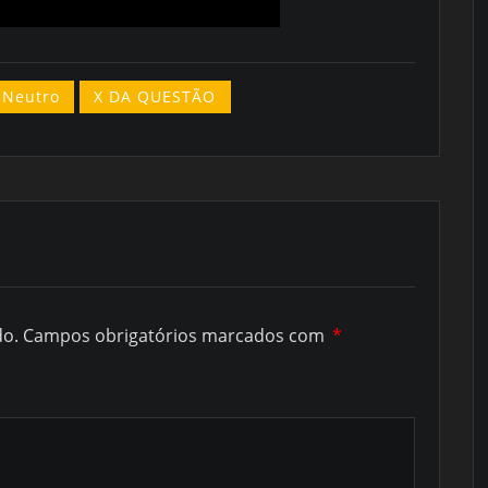
 Neutro
X DA QUESTÃO
do.
Campos obrigatórios marcados com
*