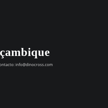
oçambique
contacto:
info@dinocross.com