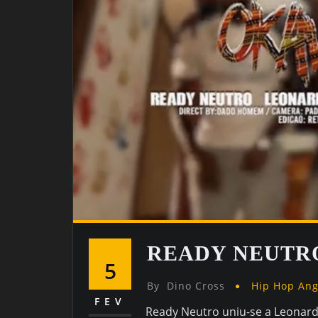
READY NEUTRO
5
By
Dino Cross
Hip Hop An
FEV
Ready Neutro uniu-se a Leonard