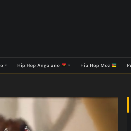
co
Hip Hop Angolano
Hip Hop Moz
P