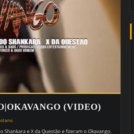
|OKAVANGO (VIDEO)
golano
o Shankara e X da Questão e fizeram o Okavango.