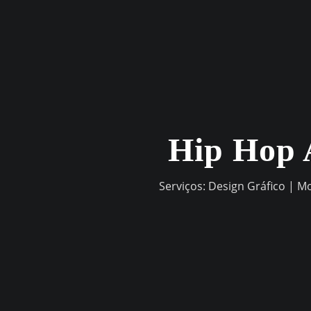
Skip
to
content
Hip Hop 
Serviços: Design Gráfico | M