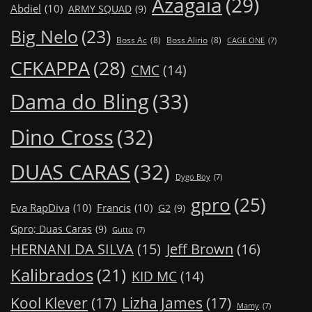
Azagaia
(29)
Abdiel
(10)
ARMY SQUAD
(9)
Big Nelo
(23)
Boss Ac
(8)
Boss Alirio
(8)
CAGE ONE
(7)
CFKAPPA
(28)
CMC
(14)
Dama do Bling
(33)
Dino Cross
(32)
DUAS CARAS
(32)
Dygo Boy
(7)
gpro
(25)
Eva RapDiva
(10)
Francis
(10)
G2
(9)
Gpro; Duas Caras
(9)
Gutto
(7)
Jeff Brown
(16)
HERNANI DA SILVA
(15)
Kalibrados
(21)
KID MC
(14)
Kool Klever
(17)
Lizha James
(17)
Mamy
(7)