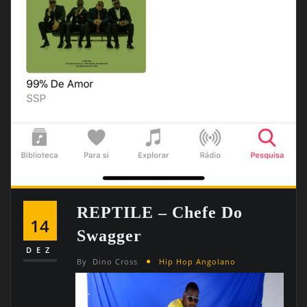
REPTILE – Chefe Do
14
Swagger
DEZ
By
Dino Cross
Hip Hop Angolano