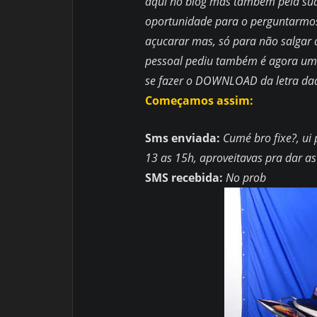
aqui no blog mas também pela sua c
oportunidade para o perguntarmos 
açucarar mas, só para não salgar a
pessoal pediu também é agora uma
se fazer o DOWNLOAD da letra daq
Começamos assim:
Sms enviada:
Cumé bro fixe?, u
13 as 15h, aproveitavas pra dar a
SMS recebida:
No prob