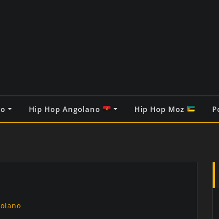
co
Hip Hop Angolano
Hip Hop Moz
P
golano