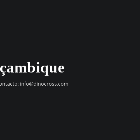
oçambique
contacto:
info@dinocross.com