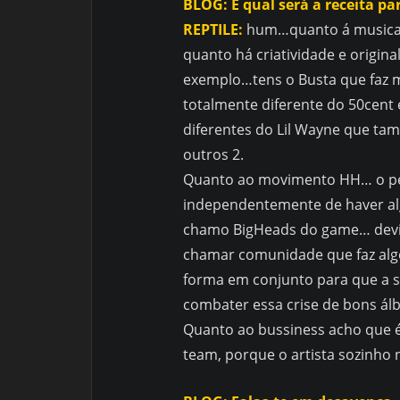
BLOG: E qual será a receita par
REPTILE:
hum…quanto á musica…
quanto há criatividade e origi
exemplo…tens o Busta que faz 
totalmente diferente do 50cent
diferentes do Lil Wayne que ta
outros 2.
Quanto ao movimento HH… o peo
independentemente de haver alg
chamo BigHeads do game… devi
chamar comunidade que faz alg
forma em conjunto para que a s
combater essa crise de bons ál
Quanto ao bussiness acho que é
team, porque o artista sozinho