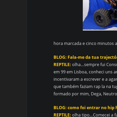
hora marcada e cinco minutos a
BLOG: Fala-me da tua trajectór
REPTILE:
olha…sempre fui Con
em 99 em Lisboa, conheci uns a
incentivaram a escrever e a ag
que também faziam rap la na t
formado por mim, Dega, Neutro 
BLOG: como foi entrar no hip
REPTILE:
olha tipo…Comecei a fa