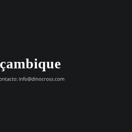
oçambique
contacto:
info@dinocross.com