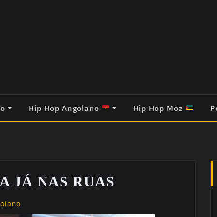
co
Hip Hop Angolano
Hip Hop Moz
P
A JÁ NAS RUAS
golano