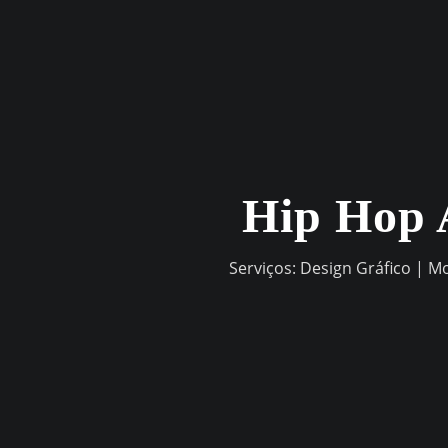
Skip
to
content
Hip Hop 
Serviços: Design Gráfico | M