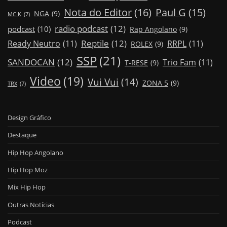
Nota do Editor
(16)
Paul G
(15)
NGA
(9)
MC K
(7)
radio podcast
(12)
podcast
(10)
Rap Angolano
(9)
Reptile
(12)
Ready Neutro
(11)
RRPL
(11)
ROLEX
(9)
SSP
(21)
SANDOCAN
(12)
Trio Fam
(11)
T-RESE
(9)
Video
(19)
Vui Vui
(14)
ZONA 5
(9)
TRX
(7)
Design Gráfico
Destaque
Hip Hop Angolano
Hip Hop Moz
Mix Hip Hop
Outras Notícias
Podcast