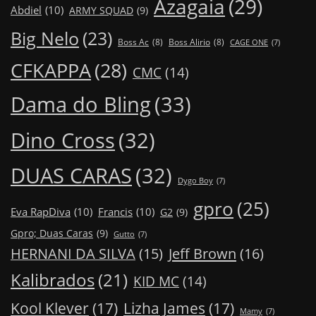
Azagaia
(29)
Abdiel
(10)
ARMY SQUAD
(9)
Big Nelo
(23)
Boss Ac
(8)
Boss Alirio
(8)
CAGE ONE
(7)
CFKAPPA
(28)
CMC
(14)
Dama do Bling
(33)
Dino Cross
(32)
DUAS CARAS
(32)
Dygo Boy
(7)
gpro
(25)
Eva RapDiva
(10)
Francis
(10)
G2
(9)
Gpro; Duas Caras
(9)
Gutto
(7)
Jeff Brown
(16)
HERNANI DA SILVA
(15)
Kalibrados
(21)
KID MC
(14)
Kool Klever
(17)
Lizha James
(17)
Mamy
(7)