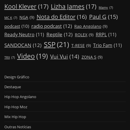
Kool Klever
(17)
Lizha James
(17)
Mamy
(7)
Nota do Editor
(16)
Paul G
(15)
NGA
(9)
MC K
(7)
radio podcast
(12)
podcast
(10)
Rap Angolano
(9)
Reptile
(12)
Ready Neutro
(11)
RRPL
(11)
ROLEX
(9)
SSP
(21)
SANDOCAN
(12)
Trio Fam
(11)
T-RESE
(9)
Video
(19)
Vui Vui
(14)
ZONA 5
(9)
TRX
(7)
Design Gráfico
Destaque
Hip Hop Angolano
Hip Hop Moz
Mix Hip Hop
Outras Notícias