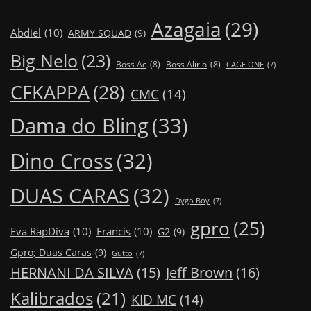
Azagaia
(29)
Abdiel
(10)
ARMY SQUAD
(9)
Big Nelo
(23)
Boss Ac
(8)
Boss Alirio
(8)
CAGE ONE
(7)
CFKAPPA
(28)
CMC
(14)
Dama do Bling
(33)
Dino Cross
(32)
DUAS CARAS
(32)
Dygo Boy
(7)
gpro
(25)
Eva RapDiva
(10)
Francis
(10)
G2
(9)
Gpro; Duas Caras
(9)
Gutto
(7)
Jeff Brown
(16)
HERNANI DA SILVA
(15)
Kalibrados
(21)
KID MC
(14)