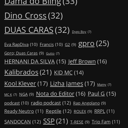
Dama do Bling
(33)
Dino Cross
(32)
DUAS CARAS
(32)
Dygo Boy
(7)
gpro
(25)
Eva RapDiva
(10)
Francis
(10)
G2
(9)
Gpro; Duas Caras
(9)
Gutto
(7)
Jeff Brown
(16)
HERNANI DA SILVA
(15)
Kalibrados
(21)
KID MC
(14)
Kool Klever
(17)
Lizha James
(17)
Mamy
(7)
Nota do Editor
(16)
Paul G
(15)
NGA
(9)
MC K
(7)
radio podcast
(12)
podcast
(10)
Rap Angolano
(9)
Reptile
(12)
Ready Neutro
(11)
RRPL
(11)
ROLEX
(9)
SSP
(21)
SANDOCAN
(12)
Trio Fam
(11)
T-RESE
(9)