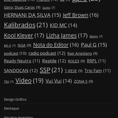
Gpro; Duas Caras
(9)
Gutto
(7)
Jeff Brown
(16)
HERNANI DA SILVA
(15)
Kalibrados
(21)
KID MC
(14)
Kool Klever
(17)
Lizha James
(17)
Mamy
(7)
Nota do Editor
(16)
Paul G
(15)
NGA
(9)
MC K
(7)
radio podcast
(12)
podcast
(10)
Rap Angolano
(9)
Reptile
(12)
Ready Neutro
(11)
RRPL
(11)
ROLEX
(9)
SSP
(21)
SANDOCAN
(12)
Trio Fam
(11)
T-RESE
(9)
Video
(19)
Vui Vui
(14)
ZONA 5
(9)
TRX
(7)
Design Gráfico
Destaque
Hip Hop Angolano