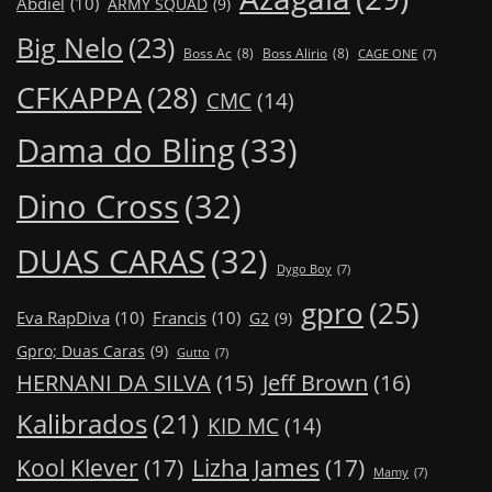
Abdiel
(10)
ARMY SQUAD
(9)
Big Nelo
(23)
Boss Ac
(8)
Boss Alirio
(8)
CAGE ONE
(7)
CFKAPPA
(28)
CMC
(14)
Dama do Bling
(33)
Dino Cross
(32)
DUAS CARAS
(32)
Dygo Boy
(7)
gpro
(25)
Eva RapDiva
(10)
Francis
(10)
G2
(9)
Gpro; Duas Caras
(9)
Gutto
(7)
Jeff Brown
(16)
HERNANI DA SILVA
(15)
Kalibrados
(21)
KID MC
(14)
Kool Klever
(17)
Lizha James
(17)
Mamy
(7)