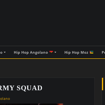
co
Hip Hop Angolano
Hip Hop Moz
P
ARMY SQUAD
golano