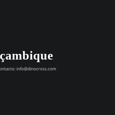
oçambique
contacto:
info@dinocross.com