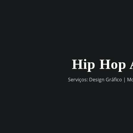
Skip
to
content
Hip Hop 
Serviços: Design Gráfico | M