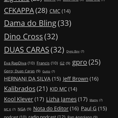
CFKAPPA
(28)
CMC
(14)
Dama do Bling
(33)
Dino Cross
(32)
DUAS CARAS
(32)
Dygo Boy
(7)
gpro
(25)
Eva RapDiva
(10)
Francis
(10)
G2
(9)
Gpro; Duas Caras
(9)
Gutto
(7)
Jeff Brown
(16)
HERNANI DA SILVA
(15)
Kalibrados
(21)
KID MC
(14)
Kool Klever
(17)
Lizha James
(17)
Mamy
(7)
Nota do Editor
(16)
Paul G
(15)
NGA
(9)
MC K
(7)
radio podcast
(12)
podcast
(10)
Rap Angolano
(9)